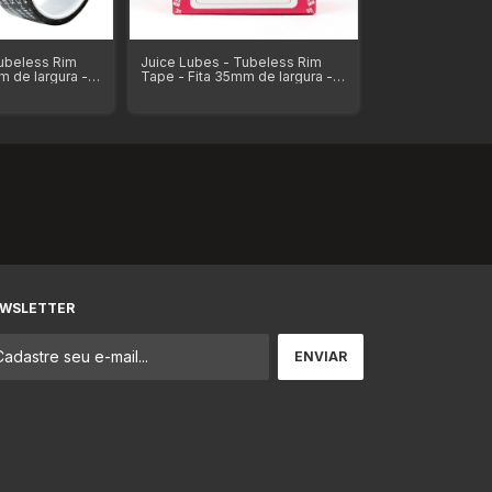
ubeless Rim
Juice Lubes - Tubeless Rim
Juice Lubes - T
m de largura -
Tape - Fita 35mm de largura -
Tape - Fita 30mm
tros de
Rolo com 50 Metros
Rolo com 10 Me
comprimento
WSLETTER