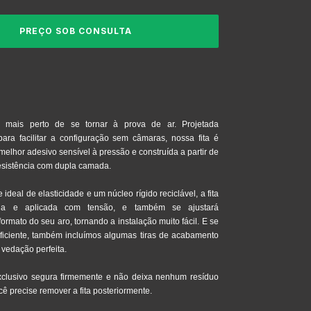
 mais perto de se tornar à prova de ar. Projetada
para facilitar a configuração sem câmaras, nossa fita é
elhor adesivo sensível à pressão e construída a partir de
resistência com dupla camada.
deal de elasticidade e um núcleo rígido reciclável, a fita
a e aplicada com tensão, e também se ajustará
ormato do seu aro, tornando a instalação muito fácil. E se
uficiente, também incluímos algumas tiras de acabamento
 vedação perfeita.
clusivo segura firmemente e não deixa nenhum resíduo
ê precise remover a fita posteriormente.