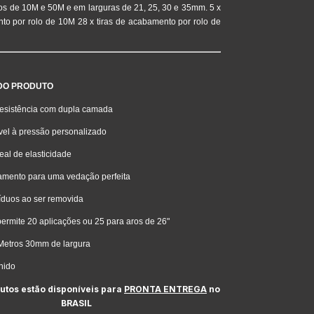
os de 10M e 50M e em larguras de 21, 25, 30 e 35mm. 5 x
to por rolo de 10M 28 x tiras de acabamento por rolo de
DO PRODUTO
 resistência com dupla camada
vel à pressão personalizado
eal de elasticidade
amento para uma vedação perfeita
íduos ao ser removida
ermite 20 aplicações ou 25 para aros de 26"
Metros 30mm de largura
nido
tos estão disponíveis para
PRONTA ENTREGA
no
BRASIL