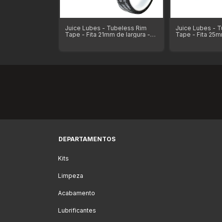
it Tubeless Fita
Juice Lubes - Tubeless Rim
Juice Lubes - 
álvula Presta
Tape - Fita 21mm de largura -
Tape - Fita 25m
de Selante
Rolo com 10 Metros de
Rolo com 10 Me
comprimento
comprimento
DEPARTAMENTOS
Kits
Limpeza
Acabamento
Lubrificantes