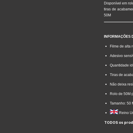
Disponível em rol
tiras de acabamen
50M
INFORMAÇÕES 
Filme de alta
Adesivo sensí
Quantidade id
Tiras de acab
Não deixa res
Rolo de 50M p
Tamanho: 50 
Reino U
TODOS os produ