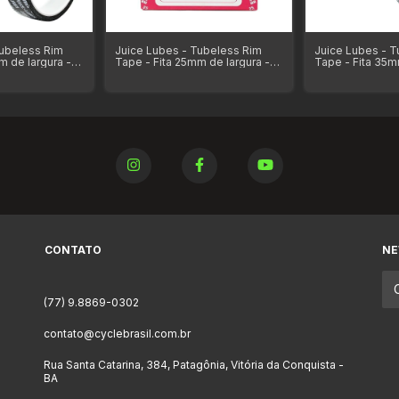
Tubeless Rim
Juice Lubes - Tubeless Rim
Juice Lubes - T
m de largura -
Tape - Fita 25mm de largura -
Tape - Fita 35m
tros de
Rolo com 50 Metros
Rolo com 10 Me
comprimento
CONTATO
NE
(77) 9.8869-0302
contato@cyclebrasil.com.br
Rua Santa Catarina, 384, Patagônia, Vitória da Conquista -
BA