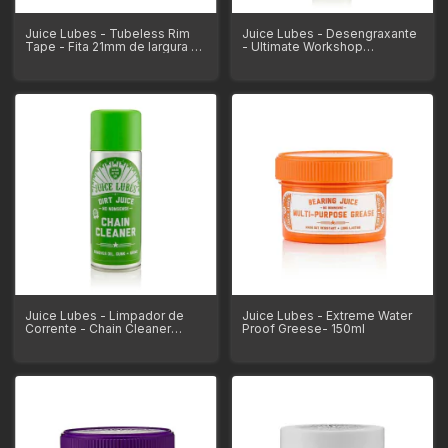
Juice Lubes - Tubeless Rim
Juice Lubes - Desengraxante
Tape - Fita 21mm de largura -
- Ultimate Workshop
Rolo com 50 Metros
Degreaser 600ml
Juice Lubes - Limpador de
Juice Lubes - Extreme Water
Corrente - Chain Cleaner
Proof Greese- 150ml
400ml