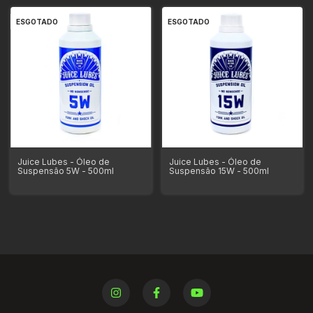
ESGOTADO
ESGOTADO
Juice Lubes - Óleo de
Juice Lubes - Óleo de
Suspensão 5W - 500ml
Suspensão 15W - 500ml