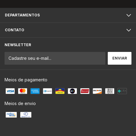
DEPARTAMENTOS
CONTATO
NEWSLETTER
Meios de pagamento
Meios de envio