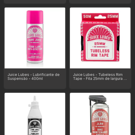
Juice Lubes - Lubrificante de
Juice Lubes - Tubeless Rim
Suspensão - 400ml
Tape - Fita 25mm de largura -
Rolo com 50 Metros