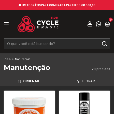
🚚​ FRETE GRÁTIS PARA COMPRAS A PARTIR DE R$1.500,00
0
Início
>
Manutenção
Manutenção
28 produtos
ORDENAR
FILTRAR