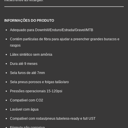
meses entre as recargas.
INFORMAÇÕES DO PRODUTO
Adequado para Downhill/Enduro/Estrada/Gravel/MTB
Contém partículas de fibra para ajudar a preencher grandes buracos e
rasgos
Látex sintético sem amônia
Dura até 9 meses
Sela furos de até 7mm
Sela pneus porosos e folgas talão/aro
Pressões operacionais 15-120psi
Compatível com CO2
Lavável com água
Compatível com rodas/pneus tubeless-ready e full UST
Fórmula não corrosiva