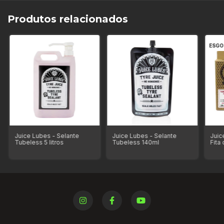
Produtos relacionados
ESG
Juice Lubes - Selante
Juice Lubes - Selante
Juic
Tubeless 5 litros
Tubeless 140ml
Fita
Pres
Sela